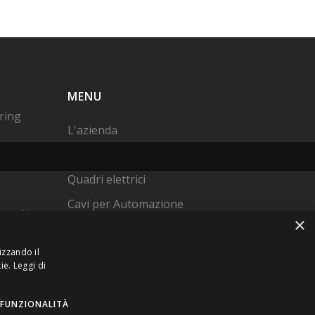
MENU
ring
L'azienda
Cavi a disegno
Quadri elettrici
Cavi per Automazione
onnection
×
Qualità
Contatti
izzando il
mized
ie.
Leggi di
ty
FUNZIONALITÀ