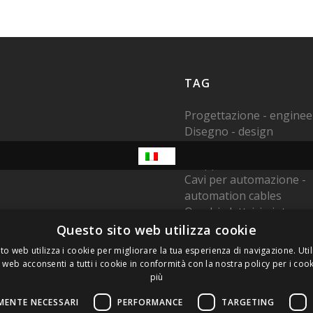
TAG
Progettazione - enginee
Disegno - design
Cavi - cables
Gruppi - harness
Cavi per automazione -
automation cables
Quadri elettrici - interc
modules
Questo sito web utilizza cookie
Made in Italy
to web utilizza i cookie per migliorare la tua esperienza di navigazione. Util
Cavi su disegno - custo
 web acconsenti a tutti i cookie in conformità con la nostra policy per i cook
cable harnesses
più
Sistemi di qualità - Quali
MENTE NECESSARI
PERFORMANCE
TARGETING
systems