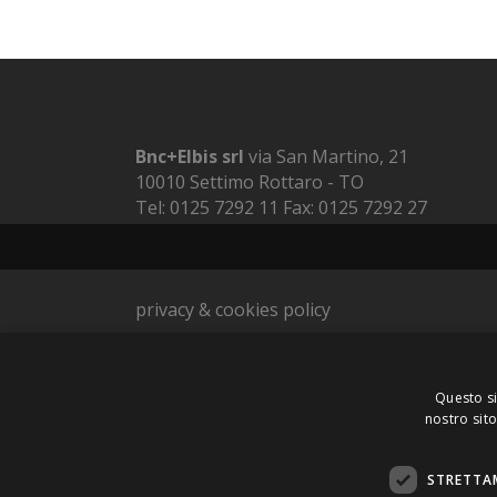
Bnc+Elbis srl
via San Martino, 21
10010 Settimo Rottaro - TO
Tel: 0125 7292 11 Fax: 0125 7292 27
E-mail: info@bncelbis.com
C.F./P.Iva: 09973910012
privacy & cookies policy
Questo si
nostro sito
STRETTA