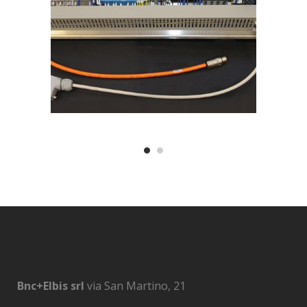
Bnc+Elbis srl
via San Martino, 21