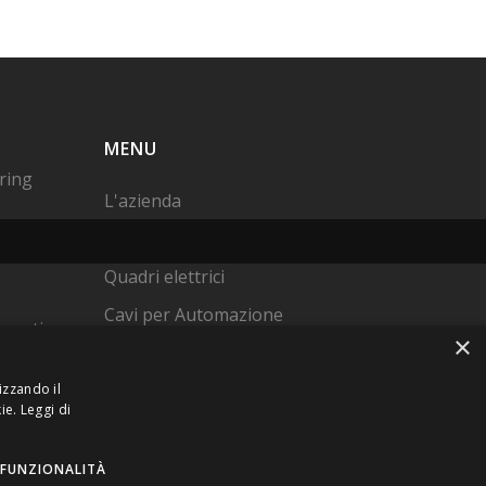
MENU
ring
L'azienda
Cavi a disegno
Quadri elettrici
Cavi per Automazione
onnection
×
Qualità
Contatti
izzando il
mized
ie.
Leggi di
ty
FUNZIONALITÀ