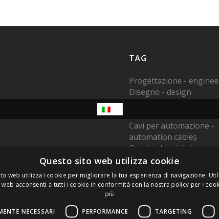
TAG
Progettazione - enginee
Disegno - design
Cavi - cables
Gruppi - harness
Cavi per automazione -
automation cables
Quadri elettrici - interc
modules
Questo sito web utilizza cookie
Made in Italy
to web utilizza i cookie per migliorare la tua esperienza di navigazione. Util
Cavi su disegno - custo
 web acconsenti a tutti i cookie in conformità con la nostra policy per i cook
cable harnesses
più
Sistemi di qualità - Quali
MENTE NECESSARI
PERFORMANCE
TARGETING
systems