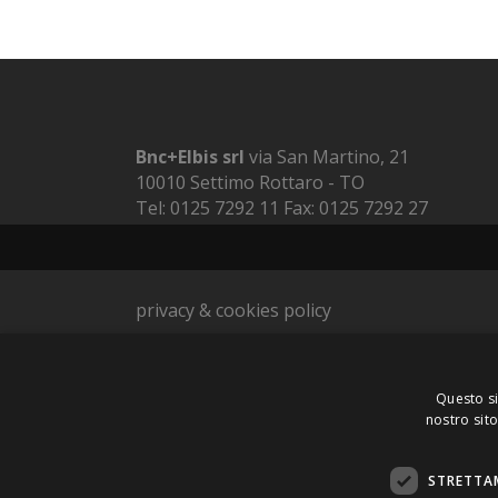
Bnc+Elbis srl
via San Martino, 21
10010 Settimo Rottaro - TO
Tel: 0125 7292 11 Fax: 0125 7292 27
E-mail: info@bncelbis.com
C.F./P.Iva: 09973910012
privacy & cookies policy
Questo si
nostro sito
STRETTA